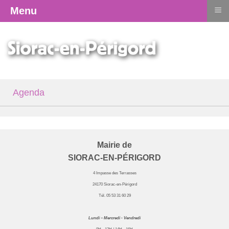
≡
Menu
Agenda
Mairie de
SIORAC-EN-PÉRIGORD
4 Impasse des Terrasses
24170 Siorac-en-Périgord
Tél. 05 53 31 60 29
Lundi – Mercredi - Vendredi