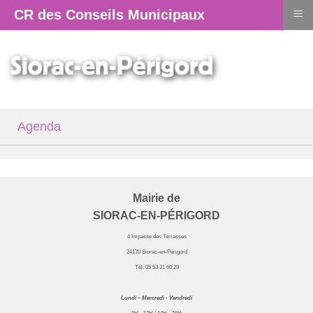
≡
CR des Conseils Municipaux
Agenda
Mairie de
SIORAC-EN-PÉRIGORD
4 Impasse des Terrasses
24170 Siorac-en-Périgord
Tél. 05 53 31 60 29
Lundi – Mercredi - Vendredi