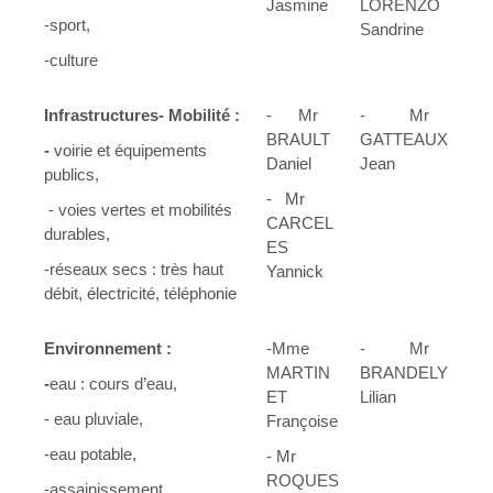
Jasmine
LORENZO
-sport,
Sandrine
-culture
Infrastructures- Mobilité :
- Mr
- Mr
BRAULT
GATTEAUX
-
voirie et équipements
Daniel
Jean
publics,
- Mr
- voies vertes et mobilités
CARCEL
durables,
ES
-réseaux secs : très haut
Yannick
débit, électricité, téléphonie
Environnement :
-Mme
- Mr
MARTIN
BRANDELY
-
eau : cours d’eau,
ET
Lilian
- eau pluviale,
Françoise
-eau potable,
- Mr
ROQUES
-assainissement,