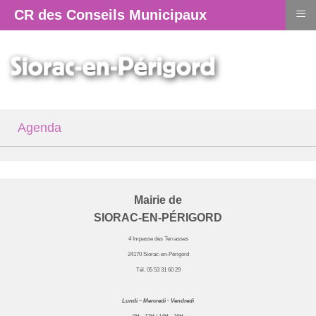
≡
CR des Conseils Municipaux
Agenda
Mairie de
SIORAC-EN-PÉRIGORD
4 Impasse des Terrasses
24170 Siorac-en-Périgord
Tél. 05 53 31 60 29
Lundi – Mercredi - Vendredi