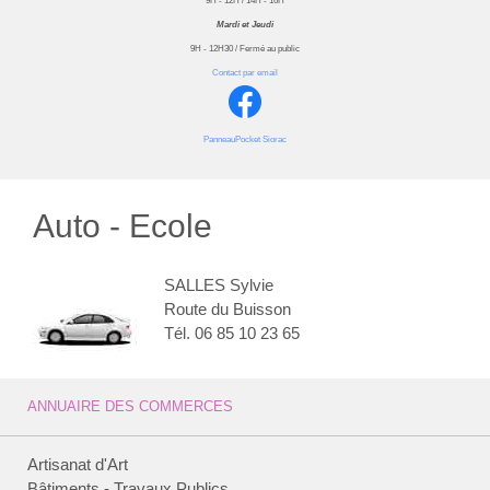
9H - 12H / 14H - 16H
Mardi et Jeudi
9H - 12H30 / Fermé au public
Contact par email
PanneauPocket Siorac
Auto - Ecole
SALLES Sylvie
Route du Buisson
Tél. 06 85 10 23 65
ANNUAIRE DES COMMERCES
Artisanat d'Art
Bâtiments - Travaux Publics