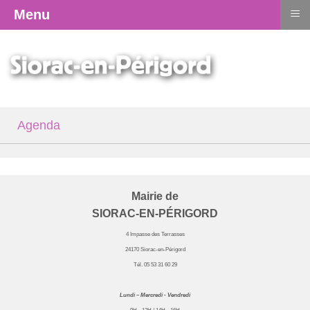
≡
Menu
Agenda
Mairie de
SIORAC-EN-PÉRIGORD
4 Impasse des Terrasses
24170 Siorac-en-Périgord
Tél. 05 53 31 60 29
Lundi – Mercredi - Vendredi