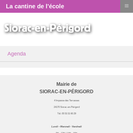
≡
La cantine de l'école
Agenda
Mairie de
SIORAC-EN-PÉRIGORD
4 Impasse des Terrasses
24170 Siorac-en-Périgord
Tél. 05 53 31 60 29
Lundi – Mercredi - Vendredi