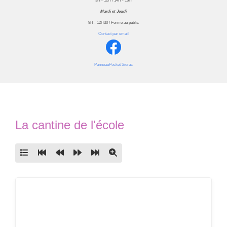
9H - 12H / 14H - 16H
Mardi et Jeudi
9H - 12H30 / Fermé au public
Contact par email
PanneauPocket Siorac
La cantine de l'école